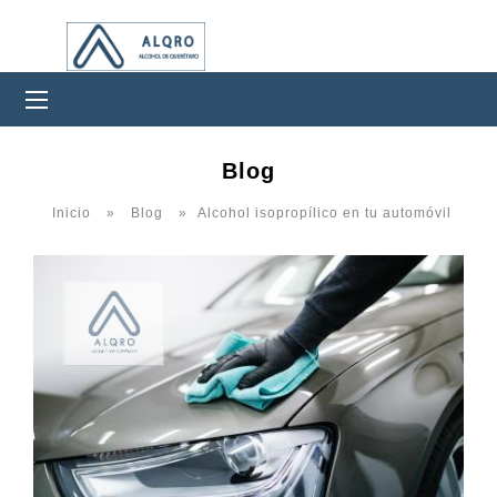
0Productos
Blog
Inicio
»
Blog
»
Alcohol isopropílico en tu automóvil