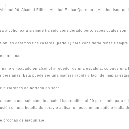
RO
Alcohol 96
,
Alcohol Etilico
,
Alcohol Etilico Queretaro
,
Alcohol Isopropil
sa alcohol para siempre ha sido considerado pero, sabes cuales son l
sión les daremos tips caseros (parte 1) para considerar tener siempr
e persianas.
 paño empapado en alcohol alrededor de una espátula, coloque una b
s persianas. Esta puede ser una manera rápida y fácil de limpiar estas 
e pizarrones de borrado en seco.
al menos una solución de alcohol isopropílico al 90 por ciento para 
lución en una botella de spray o aplicar un poco en un paño o toalla de
e brochas de maquillaje.