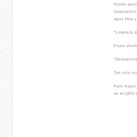
Puede aprov
isopropílic
agua tibia y
*Limpieza d
Frotar alcoh
*Desodoriza
Tan solo ro
Para mayor
de
ALQRO
s