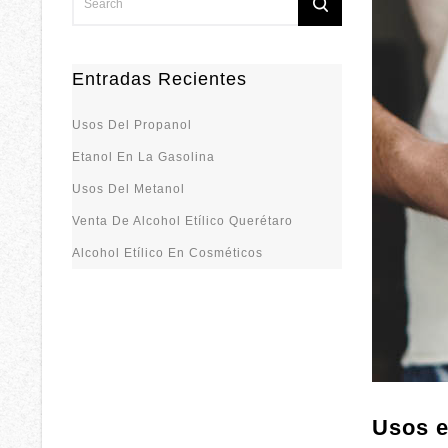
Entradas Recientes
Usos Del Propanol
Etanol En La Gasolina
Usos Del Metanol
Venta De Alcohol Etílico Querétaro
Alcohol Etílico En Cosméticos
Usos e