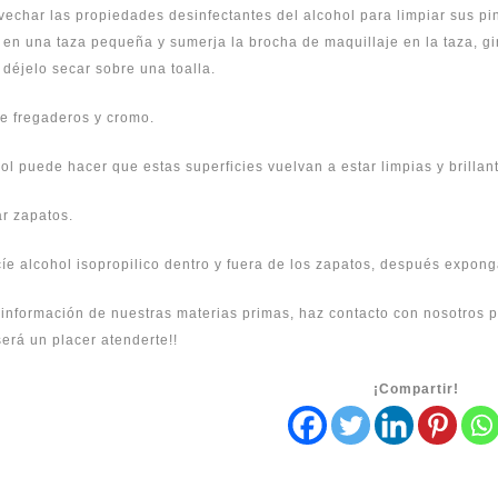
echar las propiedades desinfectantes del alcohol para limpiar sus pin
o en una taza pequeña y sumerja la brocha de maquillaje en la taza, g
 déjelo secar sobre una toalla.
e fregaderos y cromo.
ol puede hacer que estas superficies vuelvan a estar limpias y brillan
r zapatos.
cíe alcohol isopropilico dentro y fuera de los zapatos, después expong
 información de nuestras
materias primas
, haz
contacto
con nosotros p
erá un placer atenderte!!
¡Compartir!