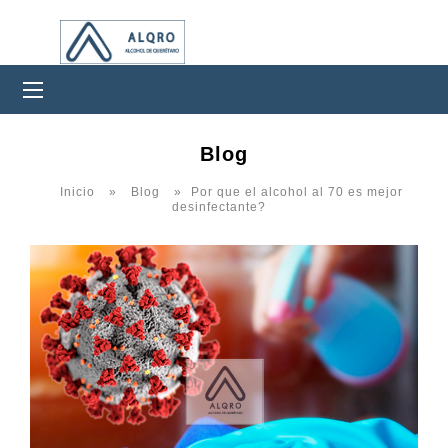
0Productos
Blog
Inicio
»
Blog
»
Por que el alcohol al 70 es mejor
desinfectante?